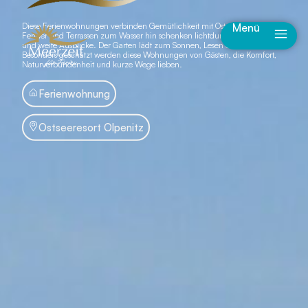
Diese Ferienwohnungen verbinden Gemütlichkeit mit Ostseenähe. Große
Menü
Fenster und Terrassen zum Wasser hin schenken lichtdurchflutete Räume
und weite Ausblicke. Der Garten lädt zum Sonnen, Lesen oder Grillen ein.
Besonders geschätzt werden diese Wohnungen von Gästen, die Komfort,
Naturverbundenheit und kurze Wege lieben.
Ferienwohnung
Ostseeresort Olpenitz