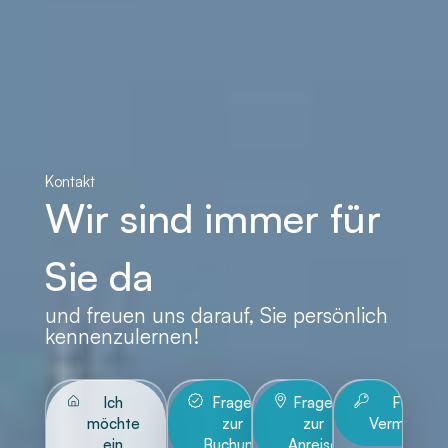
Kontakt
Wir sind immer für
Sie da
und freuen uns darauf, Sie persönlich
kennenzulernen!
Ich
Frage
Frage
Für
möchte
zur
zur
Vermieter
ein
Buchung
Anreise