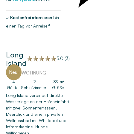
✓
Kostenfrei stornieren
bis
einen Tag vor Anreise*¹
Long
5.0 (3)
Island
Neu!
FERIENWOHNUNG
4
2
89 m²
Gäste
Schlafzimmer
Größe
Long Island verbindet direkte
Wasserlage an der Hafeneinfahrt
mit zwei Sonnenterrassen,
Meerblick und einem privaten
Wellnessbad mit Whirlpool und
Infrarotkabine. Hunde
Willkommen.