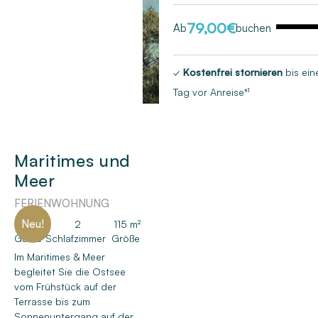
79,00
€
Ab
buchen
✓
Kostenfrei stornieren
bis ein
Tag vor Anreise*¹
Maritimes und
Meer
FERIENWOHNUNG
Neu!
6
2
115 m²
Gäste
Schlafzimmer
Größe
Im Maritimes & Meer
begleitet Sie die Ostsee
vom Frühstück auf der
Terrasse bis zum
Sonnenuntergang auf der