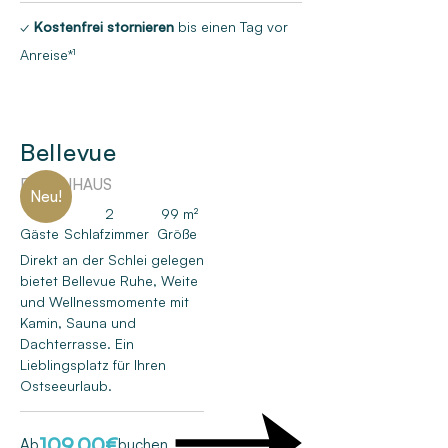
✓
Kostenfrei stornieren
bis einen Tag vor
Anreise*¹
Bellevue
FERIENHAUS
Neu!
4
2
99 m²
Gäste
Schlafzimmer
Größe
Direkt an der Schlei gelegen
bietet Bellevue Ruhe, Weite
und Wellnessmomente mit
Kamin, Sauna und
Dachterrasse. Ein
Lieblingsplatz für Ihren
Ostseeurlaub.
109,00
€
Ab
buchen