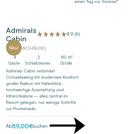
einen Tag vor Anreise*¹
Admirals
4.9 (6)
Cabin
Neu!
FERIENWOHNUNG
4
2
80 m²
Gäste
Schlafzimmer
Größe
Admirals Cabin verbindet
Ostseefeeling mit modernem Komfort:
großer Balkon mit Hafenblick,
hochwertige Ausstattung und
Infrarotkabine – alles zentral im
Resort gelegen, nur wenige Schritte
zur Promenade.
89,00
€
Ab
buchen