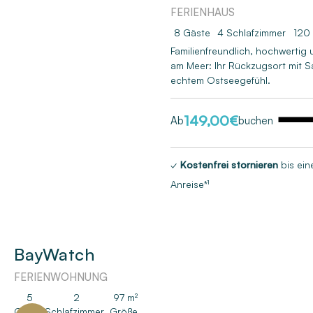
FERIENHAUS
8 Gäste
4
Schlafzimmer
120
Familienfreundlich, hochwertig 
am Meer: Ihr Rückzugsort mit 
echtem Ostseegefühl.
149,00
€
Ab
buchen
✓
Kostenfrei stornieren
bis ein
Anreise*¹
BayWatch
FERIENWOHNUNG
5
2
97 m²
Gäste
Schlafzimmer
Größe