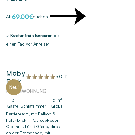
69,00
€
Ab
buchen
✓
Kostenfrei stornieren
bis
einen Tag vor Anreise*¹
Moby
5.0 (1)
Dick
Neu!
FERIENWOHNUNG
3
1
51 m²
Gäste
Schlafzimmer
Größe
Barrierearm, mit Balkon &
Hafenblick im OstseeResort
Olpenitz. Für 3 Gäste, direkt
an der Promenade, mit