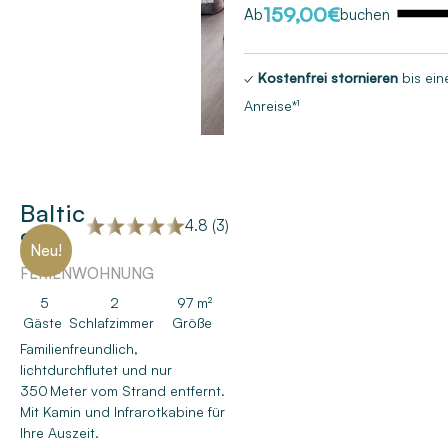
159,00
€
Ab
buchen
✓
Kostenfrei stornieren
bis ein
Anreise*¹
Baltic
4.8 (3)
Side
Neu!
FERIENWOHNUNG
5
2
97 m²
Gäste
Schlafzimmer
Größe
Familienfreundlich,
lichtdurchflutet und nur
350 Meter vom Strand entfernt.
Mit Kamin und Infrarotkabine für
Ihre Auszeit.