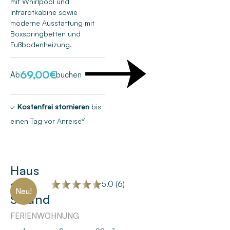
mit Whirlpool und
Infrarotkabine sowie
moderne Ausstattung mit
Boxspringbetten und
Fußbodenheizung.
69,00
€
Ab
buchen
✓
Kostenfrei stornieren
bis
einen Tag vor Anreise*¹
Haus
am
5.0 (6)
Neu!
Strand
FERIENWOHNUNG