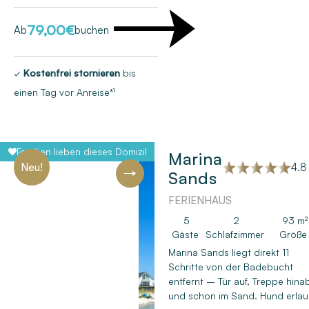
79,00
€
Ab
buchen
✓
Kostenfrei stornieren
bis
einen Tag vor Anreise*¹
Familien lieben dieses Domizil
Marina
4.8 
Neu!
Sands
FERIENHAUS
Next
5
2
93 m²
Gäste
Schlafzimmer
Größe
Marina Sands liegt direkt 11
Schritte von der Badebucht
entfernt – Tür auf, Treppe hina
und schon im Sand. Hund erlau