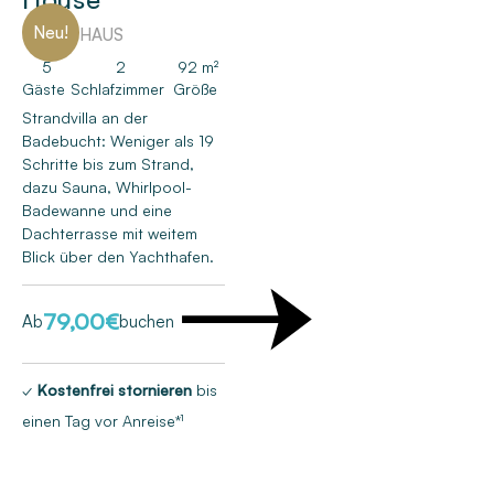
Neu!
FERIENHAUS
5
2
92 m²
Gäste
Schlafzimmer
Größe
Strandvilla an der
Badebucht: Weniger als 19
Schritte bis zum Strand,
dazu Sauna, Whirlpool-
Badewanne und eine
Dachterrasse mit weitem
Blick über den Yachthafen.
79,00
€
Ab
buchen
✓
Kostenfrei stornieren
bis
einen Tag vor Anreise*¹