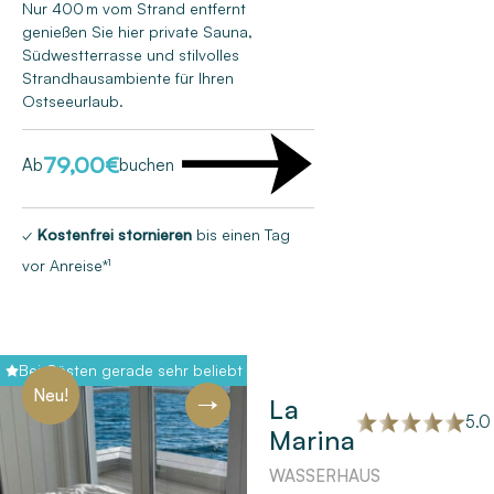
Nur 400 m vom Strand entfernt
genießen Sie hier private Sauna,
Südwestterrasse und stilvolles
Strandhausambiente für Ihren
Ostseeurlaub.
79,00
€
Ab
buchen
✓
Kostenfrei stornieren
bis einen Tag
vor Anreise*¹
Bei Gästen gerade sehr beliebt
Neu!
La
5.0 
Marina
Next
WASSERHAUS