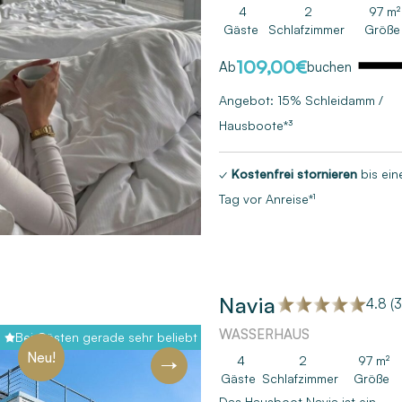
4
2
97 m²
Gäste
Schlafzimmer
Größe
109,00
€
Ab
buchen
Angebot: 15% Schleidamm /
Hausboote*³
✓
Kostenfrei stornieren
bis ein
Tag vor Anreise*¹
Navia
4.8 (3
WASSERHAUS
Bei Gästen gerade sehr beliebt
Neu!
4
2
97 m²
Gäste
Schlafzimmer
Größe
Das Hausboot Navia ist ein