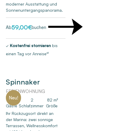
moderner Ausstattung und
Sonnenuntergangspanorama.
59,00
€
Ab
buchen
✓
Kostenfrei stornieren
bis
einen Tag vor Anreise*¹
Spinnaker
FERIENWOHNUNG
Neu!
4
2
82 m²
Gäste
Schlafzimmer
Größe
Ihr Rückzugsort direkt an
der Marina: zwei sonnige
Terrassen, Wellnesskomfort