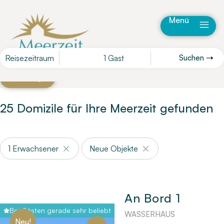
Menü
Reisezeitraum
1 Gast
Suchen
Karte
Filter
25 Domizile für Ihre Meerzeit gefunden
1 Erwachsener
Neue Objekte
An Bord 1
Bei Gästen gerade sehr beliebt
WASSERHAUS
Neu!