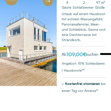
4
2
97 m²
Gäste
Schlafzimmer
Größe
Next
Urlaub auf einem Hausboot
mit echtem Wassergefühl:
Panoramafenster, Meer-
und Schleiblick, Sauna und
eine Dachterrasse mit
Strandkorb.
109,00
€
Ab
buchen
Angebot: 15% Schleidamm
/ Hausboote*³
✓
Kostenfrei stornieren
bis
einen Tag vor Anreise*¹