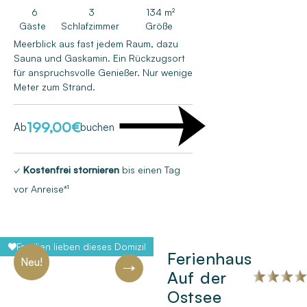
6
3
134 m²
Gäste
Schlafzimmer
Größe
Meerblick aus fast jedem Raum, dazu
Sauna und Gaskamin. Ein Rückzugsort
für anspruchsvolle Genießer. Nur wenige
Meter zum Strand.
199,00
€
Ab
buchen
✓
Kostenfrei stornieren
bis einen Tag
vor Anreise*¹
Familien lieben dieses Domizil
Ferienhaus
Neu!
Auf der
Ostsee
Next