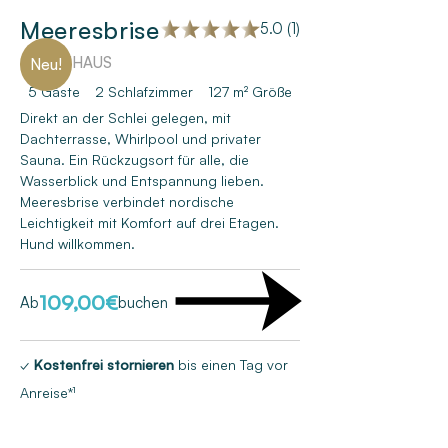
Meeresbrise
5.0 (1)
FERIENHAUS
Neu!
5 Gäste
2
Schlafzimmer
127 m²
Größe
Direkt an der Schlei gelegen, mit
Dachterrasse, Whirlpool und privater
Sauna. Ein Rückzugsort für alle, die
Wasserblick und Entspannung lieben.
Meeresbrise verbindet nordische
Leichtigkeit mit Komfort auf drei Etagen.
Hund willkommen.
109,00
€
Ab
buchen
✓
Kostenfrei stornieren
bis einen Tag vor
Anreise*¹