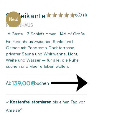
Schleikante
5.0 (1)
Neu!
FERIENHAUS
6 Gäste
3
Schlafzimmer
146 m²
Größe
Ein Ferienhaus zwischen Schlei und
Ostsee mit Panorama-Dachterrasse,
privater Sauna und Whirlwanne. Licht,
Weite und Wasser – für alle, die Ruhe
suchen und Meer erleben wollen.
139,00
€
Ab
buchen
✓
Kostenfrei stornieren
bis einen Tag vor
Anreise*¹