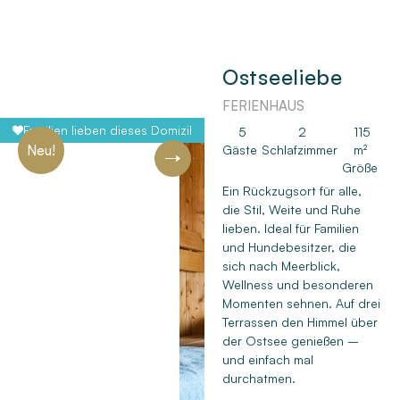
Ostseeliebe
FERIENHAUS
Familien lieben dieses Domizil
5
2
115
Neu!
Gäste
Schlafzimmer
m²
Größe
Ein Rückzugsort für alle,
Next
die Stil, Weite und Ruhe
lieben. Ideal für Familien
und Hundebesitzer, die
sich nach Meerblick,
Wellness und besonderen
Momenten sehnen. Auf drei
Terrassen den Himmel über
der Ostsee genießen –
und einfach mal
durchatmen.