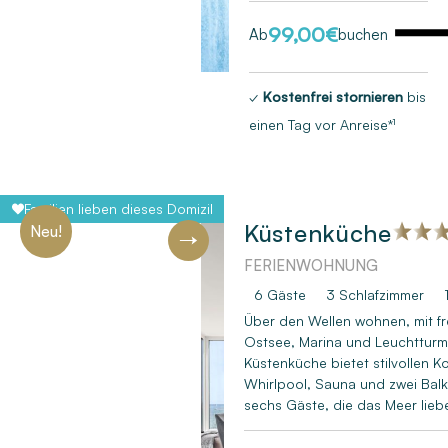
99,00
€
Ab
buchen
✓
Kostenfrei stornieren
bis
einen Tag vor Anreise*¹
Familien lieben dieses Domizil
Küstenküche
Neu!
FERIENWOHNUNG
Next
6 Gäste
3
Schlafzimmer
Über den Wellen wohnen, mit fr
Ostsee, Marina und Leuchtturm
Küstenküche bietet stilvollen K
Whirlpool, Sauna und zwei Balk
sechs Gäste, die das Meer lieb