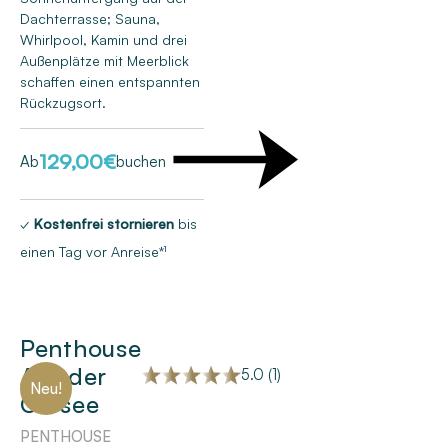
Dachterrasse; Sauna,
Whirlpool, Kamin und drei
Außenplätze mit Meerblick
schaffen einen entspannten
Rückzugsort.
129,00
€
Ab
buchen
✓
Kostenfrei stornieren
bis
einen Tag vor Anreise*¹
Penthouse
Auf der
5.0 (1)
Neu!
Ostsee
PENTHOUSE