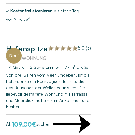
✓
Kostenfrei stornieren
bis einen Tag
vor Anreise*¹
Hafenspitze
5.0 (3)
Neu!
FERIENWOHNUNG
4 Gäste
2
Schlafzimmer
77 m²
Größe
Von drei Seiten vom Meer umgeben, ist die
Hafenspitze ein Rückzugsort für alle, die
das Rauschen der Wellen vermissen. Die
liebevoll gestaltete Wohnung mit Terrasse
und Meerblick lädt ein zum Ankommen und
Bleiben.
109,00
€
Ab
buchen