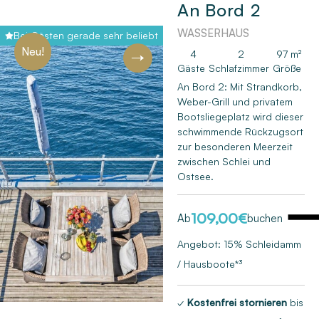
An Bord 2
WASSERHAUS
Bei Gästen gerade sehr beliebt
Neu!
4
2
97 m²
Gäste
Schlafzimmer
Größe
An Bord 2: Mit Strandkorb,
Next
Weber-Grill und privatem
Bootsliegeplatz wird dieser
schwimmende Rückzugsort
zur besonderen Meerzeit
zwischen Schlei und
Ostsee.
109,00
€
Ab
buchen
Angebot: 15% Schleidamm
/ Hausboote*³
✓
Kostenfrei stornieren
bis