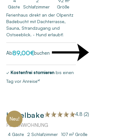
4
2
92 m²
Gäste
Schlafzimmer
Größe
Ferienhaus direkt an der Olpenitz
Badebucht mit Dachterrasse,
Sauna, Strandzugang und
Ostseeblick. - Hund erlaubt!
89,00
€
Ab
buchen
✓
Kostenfrei stornieren
bis einen
Tag vor Anreise*¹
Kugelbake
4.8 (2)
Neu!
FERIENWOHNUNG
4 Gäste
2
Schlafzimmer
107 m²
Größe