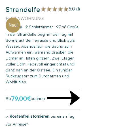
Strandelfe
5.0 (1)
FERIENWOHNUNG
Neu!
5 Gäste
2
Schlafzimmer
97 m²
Größe
In der Strandelfe beginnt der Tag mit
Sonne auf der Terrasse und Blick aufs
Wasser. Abends lädt die Sauna zum
Aufwärmen ein, während draußen die
Lichter im Hafen glitzern. Zwei Etagen
voller Licht, liebevoll eingerichtet und
ganz nah an der Ostsee. Ein ruhiger
Rückzugsort zum Durchatmen und
Wohlfühlen.
79,00
€
Ab
buchen
✓
Kostenfrei stornieren
bis einen Tag
vor Anreise*¹