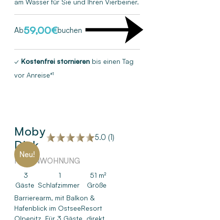
am Wasser für Sie und Ihren Vierbeiner.
59,00
€
Ab
buchen
✓
Kostenfrei stornieren
bis einen Tag
vor Anreise*¹
Moby
5.0 (1)
Dick
Neu!
FERIENWOHNUNG
3
1
51 m²
Gäste
Schlafzimmer
Größe
Barrierearm, mit Balkon &
Hafenblick im OstseeResort
Olpenitz. Für 3 Gäste, direkt