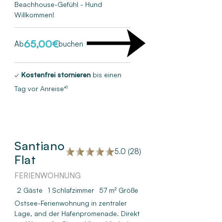
Beachhouse-Gefühl - Hund
Willkommen!
65,00
€
Ab
buchen
✓
Kostenfrei stornieren
bis einen
Tag vor Anreise*¹
Santiano
5.0 (28)
Flat
FERIENWOHNUNG
2 Gäste
1
Schlafzimmer
57 m²
Größe
Ostsee-Ferienwohnung in zentraler
Lage, and der Hafenpromenade. Direkt