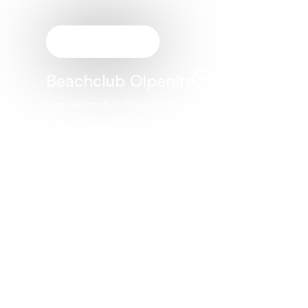
Unser Geheimtipp
Beachclub Olpenitz
Der Beachclub Olpenitz ist der perfekte Ort für entsp
Füßen, kühlen Drinks in der Hand und Blick auf die Osts
genießen. Sonnenliegen, Musik und Strandflair inklusiv
Schleiufer 1
jetzt wieder geöffnet