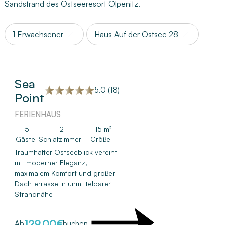
Sandstrand des Ostseeresort Olpenitz.
1 Erwachsener
Haus Auf der Ostsee 28
Sea
5.0 (18)
Point
FERIENHAUS
5
2
115 m²
Gäste
Schlafzimmer
Größe
Traumhafter Ostseeblick vereint
mit moderner Eleganz,
maximalem Komfort und großer
Dachterrasse in unmittelbarer
Strandnähe
129,00
€
Ab
buchen