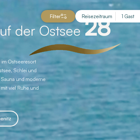
Reisezeitraum
1 Gast
Filter
28
uf der Ostsee
 im Ostseeresort
stsee, Schlei und
r, Sauna und moderne
mit viel Ruhe und
enitz