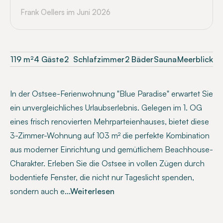
Frank Oellers
im Juni 2026
119
m²
4 Gäste
2
Schlafzimmer
2 Bäder
Sauna
Meerblick
In der Ostsee-Ferienwohnung "Blue Paradise" erwartet Sie
ein unvergleichliches Urlaubserlebnis. Gelegen im 1. OG
eines frisch renovierten Mehrparteienhauses, bietet diese
3-Zimmer-Wohnung auf 103 m² die perfekte Kombination
aus moderner Einrichtung und gemütlichem Beachhouse-
Charakter. Erleben Sie die Ostsee in vollen Zügen durch
bodentiefe Fenster, die nicht nur Tageslicht spenden,
sondern auch e
...Weiterlesen