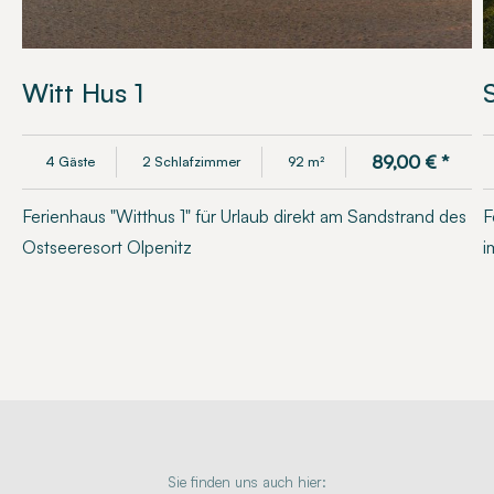
Witt Hus 1
89,00
€
*
4 Gäste
2 Schlafzimmer
92 m²
Ferienhaus "Witthus 1" für Urlaub direkt am Sandstrand des
F
Ostseeresort Olpenitz
i
Sie finden uns auch hier: