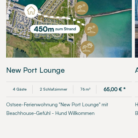
New Port Lounge
65,00
€
*
4 Gäste
2 Schlafzimmer
76 m²
Ostsee-Ferienwohnung "New Port Lounge" mit
H
Beachhouse-Gefühl - Hund Willkommen
B