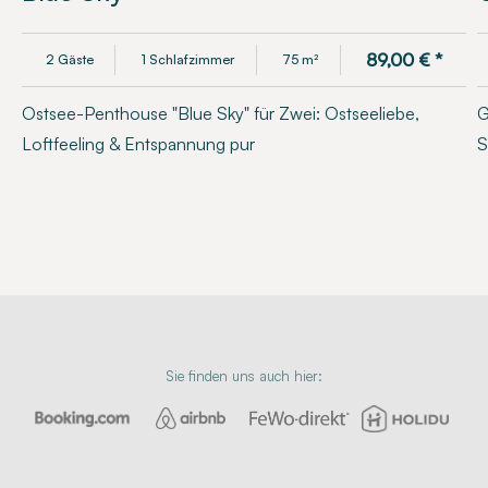
89,00
€
*
2 Gäste
1 Schlafzimmer
75 m²
Ostsee-Penthouse "Blue Sky" für Zwei: Ostseeliebe,
G
Loftfeeling & Entspannung pur
S
Sie finden uns auch hier: