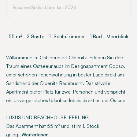
Susanne Schleidt
im Juni 2026
55
m²
2 Gäste
1
Schlafzimmer
1 Bad
Meerblick
Willkommen im Ostseeresort Olpenitz. Erleben Sie den
Traum eines Ostseeurlaubs im Designapartment Gooso,
einer schönen Ferienwohnung in bester Lage direkt am
Sandstrand der Olpenitz Badebucht. Das stilvolle
Apartment bietet Platz für zwei Personen und verspricht
ein unvergessliches Urlaubserlebnis direkt an der Ostsee.
LUXUS UND BEACHHOUSE-FEELING
Das Apartment hat 55 m² und ist im 1. Stock
geleg
...Weiterlesen