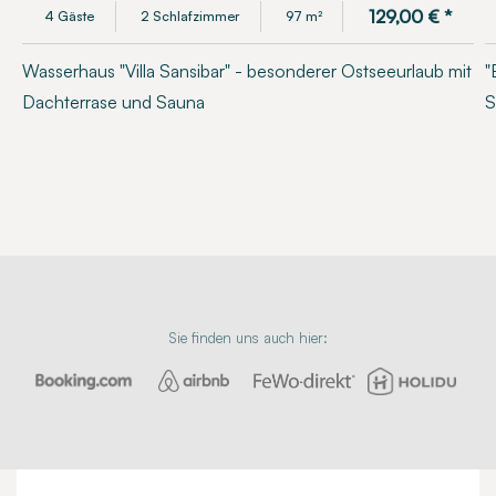
129,00
€
*
4 Gäste
2 Schlafzimmer
97 m²
Wasserhaus "Villa Sansibar" - besonderer Ostseeurlaub mit
"
Dachterrase und Sauna
S
Sie finden uns auch hier: