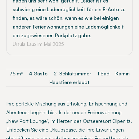
haben uns sehr wohl gefühlt. Leider ist es
schwierig eine Lademöglichkeit für ein E-Auto zu
finden, es wäre schön, wenn es wie bei einigen
anderen Ferienwohnungen eine Lademöglichkeit
am zugewiesenen Parkplatz gäbe.
Ursula Laux
im Mai 2025
76
m²
4 Gäste
2
Schlafzimmer
1 Bad
Kamin
Haustiere erlaubt
Ihre perfekte Mischung aus Erholung, Entspannung und
Abenteuer beginnt hier: In der neuen Ferienwohnung
„New Port Lounge", im Herzen des Ostseeresort Olpenitz.
Entdecken Sie eine Urlaubsoase, die Ihre Erwartungen
übertrifft und in der auch Ihr vierbeiniger Freund herzlich