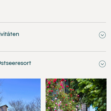
ivitäten
stseeresort