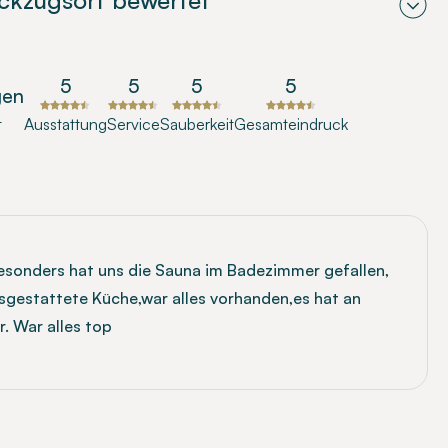
ückzugsort bewertet
5
5
5
5
gen
t
Ausstattung
Service
Sauberkeit
Gesamteindruck
esonders hat uns die Sauna im Badezimmer gefallen,
usgestattete Küche,war alles vorhanden,es hat an
. War alles top