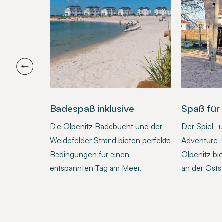
Badespaß inklusive
Spaß für
it Sauna
Die Olpenitz Badebucht und der
Der Spiel- 
ra-Portion
Weidefelder Strand bieten perfekte
Adventure-G
t an der
Bedingungen für einen
Olpenitz bi
entspannten Tag am Meer.
an der Osts