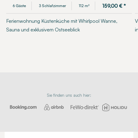
159,00
€
*
6 Gäste
3 Schlafzimmer
112 m²
Ferienwohnung Küstenküche mit Whirlpool Wanne,
V
Sauna und exklusivem Ostseeblick
i
Sie finden uns auch hier: