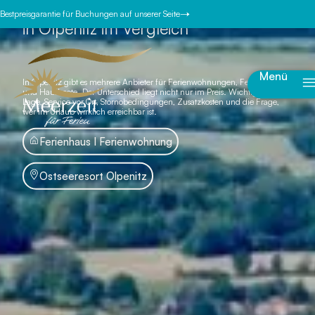
Bestpreisgarantie für Buchungen auf unserer Seite
in Olpenitz im Vergleich
Menü
In Olpenitz gibt es mehrere Anbieter für Ferienwohnungen, Ferienhäuser
und Hausboote. Der Unterschied liegt nicht nur im Preis. Wichtig sind
Lage, Service vor Ort, Stornobedingungen, Zusatzkosten und die Frage,
wer im Urlaub wirklich erreichbar ist.
Ferienhaus I Ferienwohnung
Ostseeresort Olpenitz