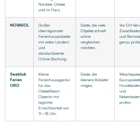
Nordsee, Ostsee
und im Harz.
NOVASOL
Großer
Gäste, die viele
Vor-Ort-Serv
überregionaler
Objekte schnell
Zusatzkoste
Ferienhausanbieter
online
und Stornota
mit vielen Ländern
vergleichen
genau prüfe
und
möchten.
standardisierter
Online-Buchung.
Seeblick
Kleine
Gäste, die
Wäschepake
Ferien
Ferienhausagentur
kleinere Anbieter
Saunapakete
ORO
für das
mögen.
Hundekoste
OstseeResort
und
Olpenitz mit
Nebenkoste
täglicher
prüfen.
Erreichbarkeit von
9–18 Uhr.