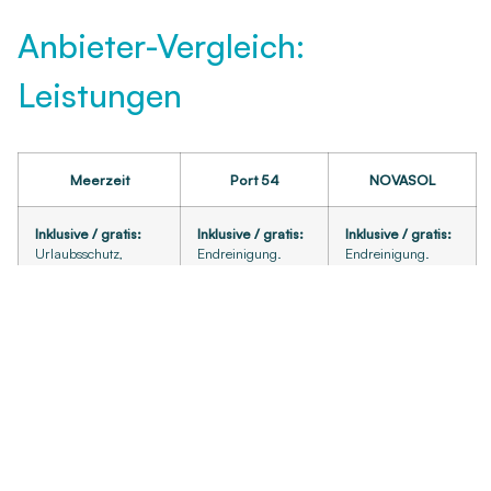
Anbieter-Vergleich:
Leistungen
Meerzeit
Port 54
NOVASOL
Inklusive / gratis:
Inklusive / gratis:
Inklusive / gratis:
Urlaubsschutz,
Endreinigung.
Endreinigung.
Erstausstattung,
WLAN, Parkplatz,
Endreinigung, Kalt-
Zusatzleistungen:
Zusatzleistungen:
und Warmwasser,
Wäschepaket,
Verbrauchskosten,
Heizungskosten,
Kinderhochstuhl,
obligatorischer
Kinderreisebett ohne
Handtuchpaket,
Resortbeitrag,
Bettwäsche,
Matratze für
weitere variable
Kinderhochstuhl,
Kinderbett,
Kosten. Teilweise
Bootsanleger,
Kinderbett als
nach Ankunft zu
Meerzeit-Card,
Leihgabe.
zahlen.
Willkommensgetränk,
Strom inklusive 100