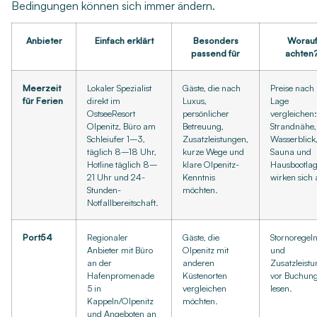
Bedingungen können sich immer ändern.
Anbieter
Einfach erklärt
Besonders
Worau
passend für
achten
Meerzeit
Lokaler Spezialist
Gäste, die nach
Preise nach
für Ferien
direkt im
Luxus,
Lage
OstseeResort
persönlicher
vergleichen:
Olpenitz, Büro am
Betreuung,
Strandnähe,
Schleiufer 1–3,
Zusatzleistungen,
Wasserblick
täglich 8–18 Uhr,
kurze Wege und
Sauna und
Hotline täglich 8–
klare Olpenitz-
Hausbootla
21 Uhr und 24-
Kenntnis
wirken sich 
Stunden-
möchten.
Notfallbereitschaft.
Port54
Regionaler
Gäste, die
Stornoregel
Anbieter mit Büro
Olpenitz mit
und
an der
anderen
Zusatzleist
Hafenpromenade
Küstenorten
vor Buchun
5 in
vergleichen
lesen.
Kappeln/Olpenitz
möchten.
und Angeboten an