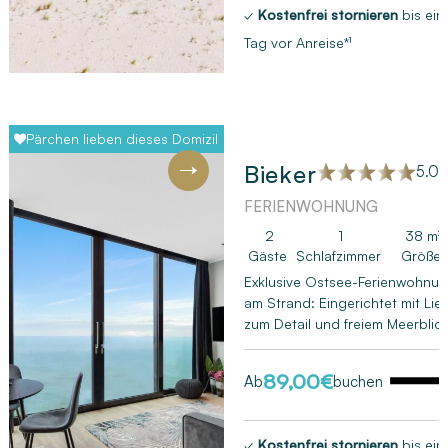
✓
Kostenfrei stornieren
bis ein
Tag vor Anreise*¹
Pärchen lieben dieses Domizil
Bieker
5.0 (
FERIENWOHNUNG
Next
2
1
38 m²
Gäste
Schlafzimmer
Größe
Exklusive Ostsee-Ferienwohnu
am Strand: Eingerichtet mit Lie
zum Detail und freiem Meerblic
89,00
€
Ab
buchen
✓
Kostenfrei stornieren
bis ein