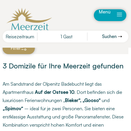
Menü
Reisezeitraum
1 Gast
Suchen
Karte
Filter
3 Domizile für Ihre Meerzeit gefunden
Am Sandstrand der Olpenitz Badebucht liegt das
Apartmenthaus
Auf der Ostsee 10
. Dort befinden sich die
luxuriösen Ferienwohnungen „
Bieker“, „Gooso“
und
„Spimov“
– ideal für je zwei Personen. Sie bieten eine
erstklassige Ausstattung und große Panoramafenster. Diese
Kombination verspricht hohen Komfort und einen