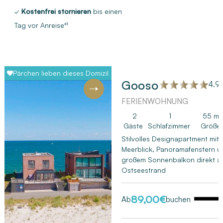
✓
Kostenfrei stornieren
bis einen
Tag vor Anreise*¹
Pärchen lieben dieses Domizil
Gooso
4.9 
FERIENWOHNUNG
Next
2
1
55 m²
Gäste
Schlafzimmer
Größe
Stilvolles Designapartment mit
Meerblick, Panoramafenstern u
großem Sonnenbalkon direkt a
Ostseestrand
89,00
€
Ab
buchen