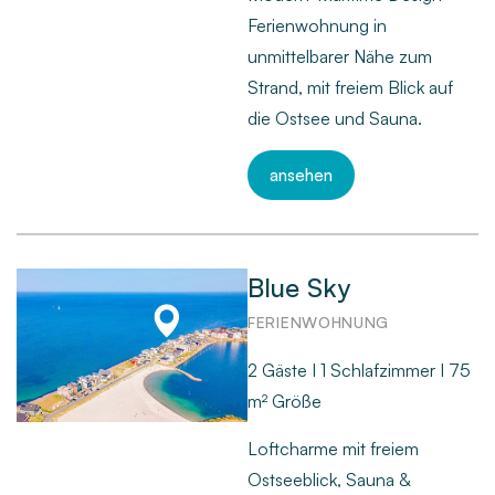
Ferienwohnung in
unmittelbarer Nähe zum
Strand, mit freiem Blick auf
die Ostsee und Sauna.
ansehen
Blue Sky
FERIENWOHNUNG
2 Gäste I 1 Schlafzimmer I 75
m² Größe
Loftcharme mit freiem
Ostseeblick, Sauna &