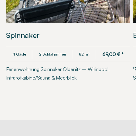
Spinnaker
69,00
€
*
4 Gäste
2 Schlafzimmer
82 m²
Ferienwohnung Spinnaker Olpenitz – Whirlpool,
"
Infrarotkabine/Sauna & Meerblick
S