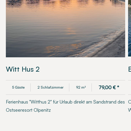
Witt Hus 2
79,00
€
*
5 Gäste
2 Schlafzimmer
92 m²
Ferienhaus "Witthus 2" für Urlaub direkt am Sandstrand des
O
Ostseeresort Olpenitz
W