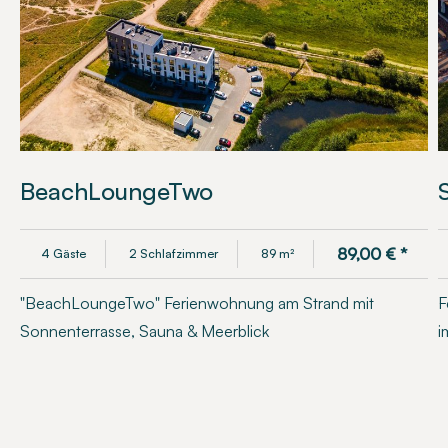
BeachLoungeTwo
89,00
€
*
4 Gäste
2 Schlafzimmer
89 m²
"BeachLoungeTwo" Ferienwohnung am Strand mit
F
Sonnenterrasse, Sauna & Meerblick
i