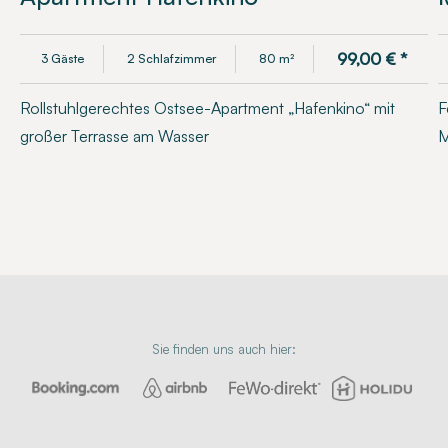
99,00
€
*
3 Gäste
2 Schlafzimmer
80 m²
Rollstuhlgerechtes Ostsee-Apartment „Hafenkino“ mit
F
großer Terrasse am Wasser
M
Sie finden uns auch hier: