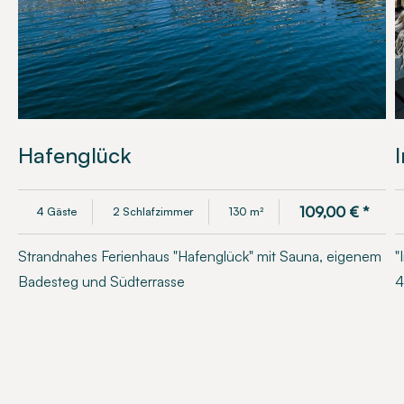
Hafenglück
109,00
€
*
4 Gäste
2 Schlafzimmer
130 m²
Strandnahes Ferienhaus "Hafenglück" mit Sauna, eigenem
"
Badesteg und Südterrasse
4