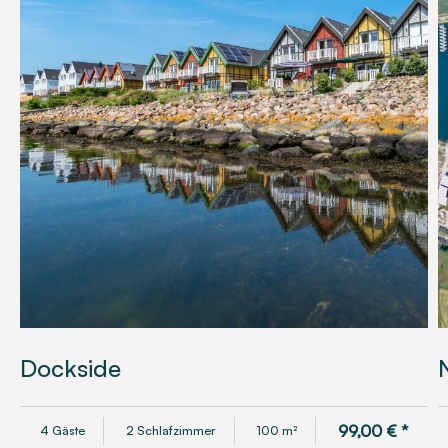
Dockside
99,00
€
*
4 Gäste
2 Schlafzimmer
100 m²