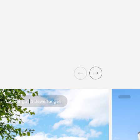
Bedingungen für Anfänger und
schönsten Reviere der O
Fortgeschrittene.
erkunden.
|
4.9
Sehr gut
3 Bewertungen