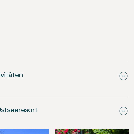
ivitäten
stseeresort