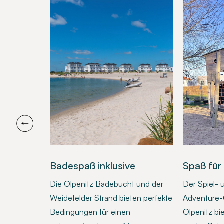
Badespaß inklusive
Spaß für
it Sauna
Die Olpenitz Badebucht und der
Der Spiel- 
ra-Portion
Weidefelder Strand bieten perfekte
Adventure-G
t an der
Bedingungen für einen
Olpenitz bi