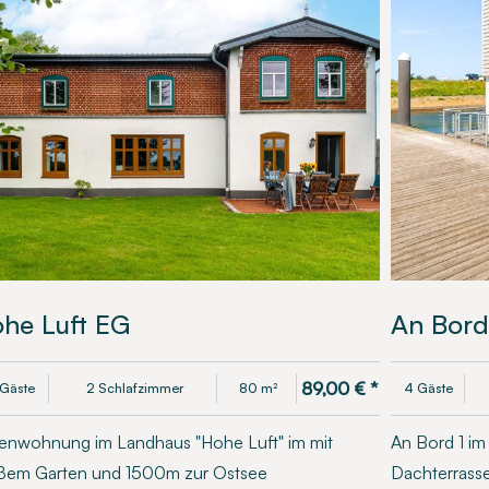
he Luft EG
An Bord
89,00
€
*
Gäste
2 Schlafzimmer
80 m²
4 Gäste
ienwohnung im Landhaus "Hohe Luft" im mit
An Bord 1 im
ßem Garten und 1500m zur Ostsee
Dachterrasse