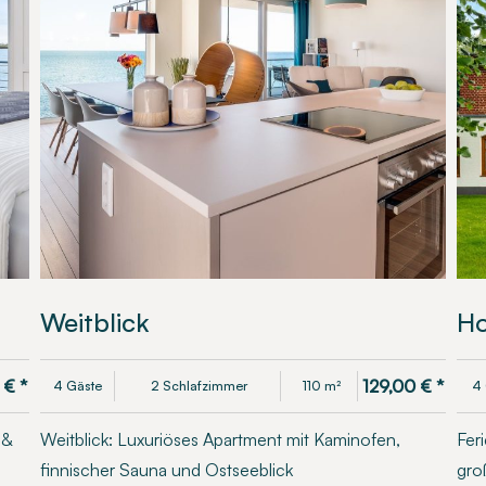
Weitblick
Ho
€
*
129,00
€
*
4 Gäste
2 Schlafzimmer
110 m²
4 
 &
Weitblick: Luxuriöses Apartment mit Kaminofen,
Fer
finnischer Sauna und Ostseeblick
gro