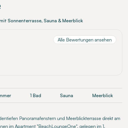
e
it Sonnenterrasse, Sauna & Meerblick
Alle Bewertungen ansehen
immer
1 Bad
Sauna
Meerblick
entiefen Panoramafenstern und Meerblickterrasse direkt am
hnen im Apartment "BeachLoungeOne", gelegen im 1.