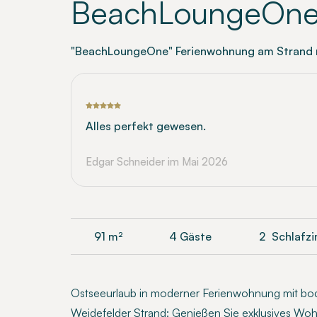
BeachLoungeOn
"BeachLoungeOne" Ferienwohnung am Strand m
Alles perfekt gewesen.
Edgar Schneider
im Mai 2026
91
m²
4 Gäste
2
Schlafz
Ostseeurlaub in moderner Ferienwohnung mit bod
Weidefelder Strand: Genießen Sie exklusives Wo