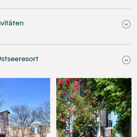
ivitäten
stseeresort