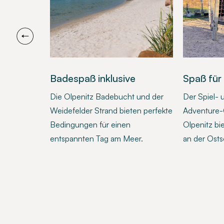
Badespaß inklusive
Spaß für
it Sauna
Die Olpenitz Badebucht und der
Der Spiel- 
ra-Portion
Weidefelder Strand bieten perfekte
Adventure-G
t an der
Bedingungen für einen
Olpenitz bi
entspannten Tag am Meer.
an der Osts