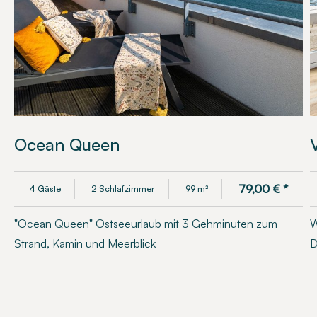
Ocean Queen
79,00
€
*
4 Gäste
2 Schlafzimmer
99 m²
"Ocean Queen" Ostseeurlaub mit 3 Gehminuten zum
W
Strand, Kamin und Meerblick
D