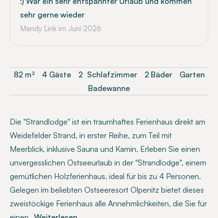
:) War ein sehr entspannter Urlaub und kommen
sehr gerne wieder
Mandy Link
im Juni 2026
82
m²
4 Gäste
2
Schlafzimmer
2 Bäder
Garten
Badewanne
Die "Strandlodge" ist ein traumhaftes Ferienhaus direkt am
Weidefelder Strand, in erster Reihe, zum Teil mit
Meerblick, inklusive Sauna und Kamin. Erleben Sie einen
unvergesslichen Ostseeurlaub in der "Strandlodge", einem
gemütlichen Holzferienhaus, ideal für bis zu 4 Personen.
Gelegen im beliebten Ostseeresort Olpenitz bietet dieses
zweistöckige Ferienhaus alle Annehmlichkeiten, die Sie für
einen
...Weiterlesen